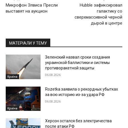
Микрофон Элвиса Пресли
Hubble зафиксировал
выставят на аукцион
галактику со
сверхмассивной черной
дырой в центре
МАТЕРІАЛИ У ТЕМУ
Зеленский назвал сроки создания
украинской баллистики и системы
противоракетной защиты
06.08.2026
Країна
Rozetka заявила о рекордных убытках
за всю историю из-за удара РФ
06.08.2026
Країна
Херсон остался без электричества
после атаки РФ