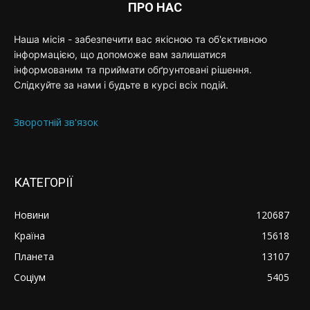
ПРО НАС
Наша місія - забезпечити вас якісною та об'єктивною
інформацією, що допоможе вам залишатися
інформованим та приймати обґрунтовані рішення.
Слідкуйте за нами і будьте в курсі всіх подій.
Зворотній зв'язок
КАТЕГОРІЇ
Новини
120687
Країна
15618
Планета
13107
Соціум
5405