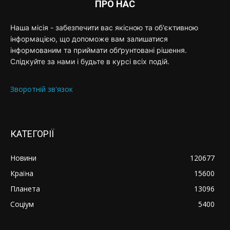
ПРО НАС
Наша місія - забезпечити вас якісною та об'єктивною
інформацією, що допоможе вам залишатися
інформованим та приймати обґрунтовані рішення.
Слідкуйте за нами і будьте в курсі всіх подій.
Зворотній зв'язок
КАТЕГОРІЇ
Новини
120677
Країна
15600
Планета
13096
Соціум
5400