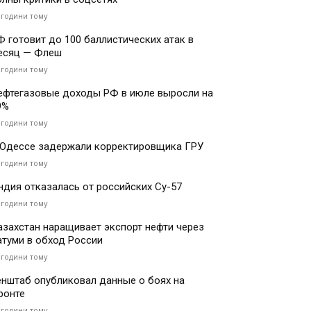
 години тому
Ф готовит до 100 баллистических атак в
есяц — Флеш
 години тому
ефтегазовые доходы РФ в июле выросли на
9%
 години тому
 Одессе задержали корректировщика ГРУ
 години тому
ндия отказалась от российских Су-57
 години тому
азахстан наращивает экспорт нефти через
атуми в обход России
 години тому
енштаб опубликовал данные о боях на
ронте
 години тому