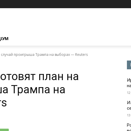
ЦІУМ
а случай проигрыша Трампа на выборах — Reuters
отовят план на
И
а Трампа на
н
12
rs
И
с
13
Р
в