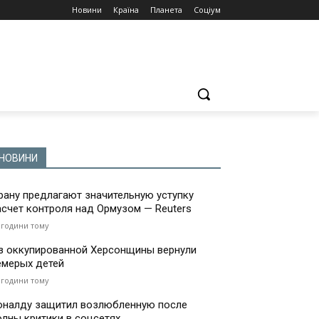
Новини
Країна
Планета
Соціум
НОВИНИ
рану предлагают значительную уступку
асчет контроля над Ормузом — Reuters
 години тому
з оккупированной Херсонщины вернули
емерых детей
 години тому
оналду защитил возлюбленную после
олны критики в соцсетях