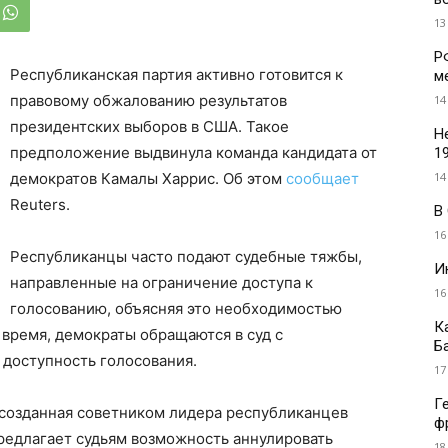
13
Р
Республиканская партия активно готовится к
м
правовому обжалованию результатов
14
президентских выборов в США. Такое
Н
предположение выдвинула команда кандидата от
1
14
демократов Камалы Харрис. Об этом
сообщает
Reuters.
В
16
Республиканцы часто подают судебные тяжбы,
И
направленные на ограничение доступа к
16
голосованию, объясняя это необходимостью
К
время, демократы обращаются в суд с
Б
доступность голосования.
17
Г
 созданная советником лидера республиканцев
ф
едлагает судьям возможность аннулировать
18