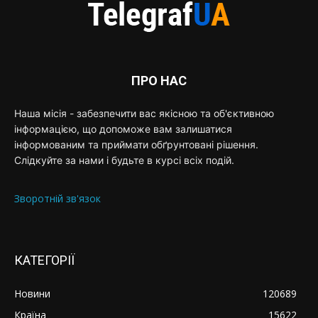
ПРО НАС
Наша місія - забезпечити вас якісною та об'єктивною
інформацією, що допоможе вам залишатися
інформованим та приймати обґрунтовані рішення.
Слідкуйте за нами і будьте в курсі всіх подій.
Зворотній зв'язок
КАТЕГОРІЇ
Новини
120689
Країна
15622