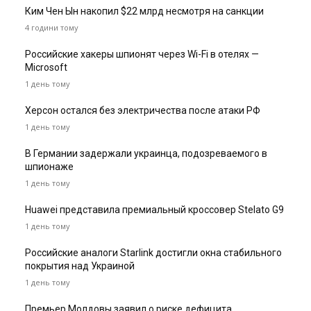
Ким Чен Ын накопил $22 млрд несмотря на санкции
4 години тому
Российские хакеры шпионят через Wi-Fi в отелях —
Microsoft
1 день тому
Херсон остался без электричества после атаки РФ
1 день тому
В Германии задержали украинца, подозреваемого в
шпионаже
1 день тому
Huawei представила премиальный кроссовер Stelato G9
1 день тому
Российские аналоги Starlink достигли окна стабильного
покрытия над Украиной
1 день тому
Премьер Молдовы заявил о риске дефицита