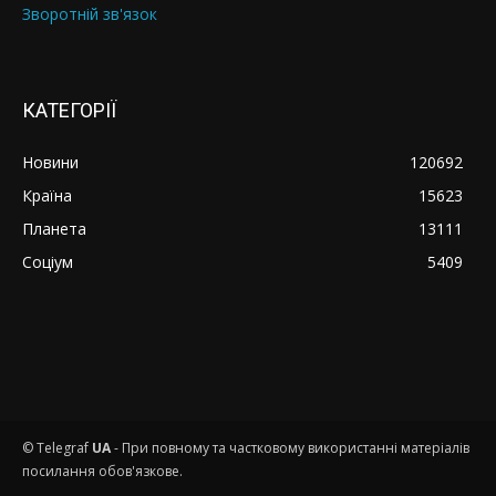
Зворотній зв'язок
КАТЕГОРІЇ
Новини
120692
Країна
15623
Планета
13111
Соціум
5409
© Telegraf
UA
- При повному та частковому використанні матеріалів
посилання обов'язкове.