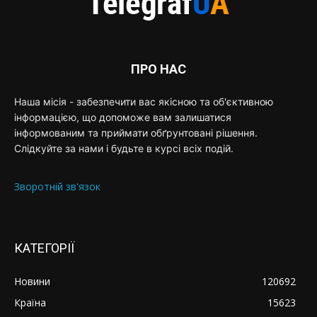
ПРО НАС
Наша місія - забезпечити вас якісною та об'єктивною
інформацією, що допоможе вам залишатися
інформованим та приймати обґрунтовані рішення.
Слідкуйте за нами і будьте в курсі всіх подій.
Зворотній зв'язок
КАТЕГОРІЇ
Новини
120692
Країна
15623