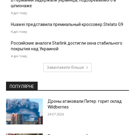
В Германии задержали украинца, подозреваемого в
шпионаже
4 дні тому
Huawei представила премиальный кроссовер Stelato G9
4 дні тому
Российские аналоги Starlink достигли окна стабильного
покрытия над Украиной
4 дні тому
Завантажити більше
ПОПУЛЯРНЕ
Дроны атаковали Питер: горит склад
Wildberries
24.07.2026