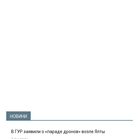
НОВИНИ
В ГУР заявили о «параде дронов» возле Ялты
2 дні тому