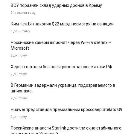
ВСУ поразили склад ударных дронов в Крыму
24 години тому
Ким Чен Ын накопил $22 млрд несмотря на санкции
1 день тому
Российские хакеры шпионят через Wi-Fi в отелях —
Microsoft
2 дні тому
Херсон остался без электричества после атаки РФ
2 дні тому
В Германии задержали украинца, подозреваемого в
шпионаже
2 дні тому
Huawei представила премиальный кроссовер Stelato G9
2 дні тому
Российские аналоги Starlink достигли окна стабильного
покрытия над Украиной