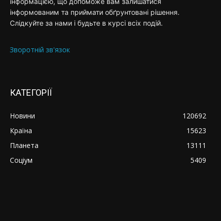
інформацією, що допоможе вам залишатися
інформованим та приймати обґрунтовані рішення.
Слідкуйте за нами і будьте в курсі всіх подій.
Зворотній зв'язок
КАТЕГОРІЇ
Новини
120692
Країна
15623
Планета
13111
Соціум
5409