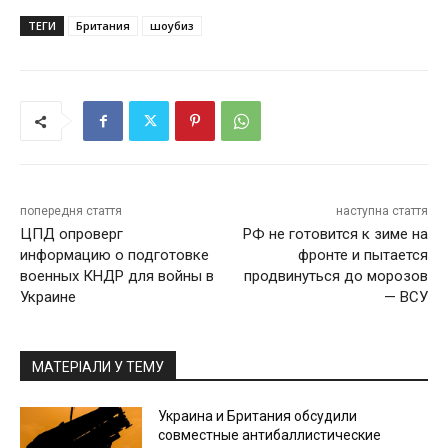
ТЕГИ
Британия
шоубиз
попередня стаття
наступна стаття
ЦПД опроверг
РФ не готовится к зиме на
информацию о подготовке
фронте и пытается
военных КНДР для войны в
продвинуться до морозов
Украине
— ВСУ
МАТЕРІАЛИ У ТЕМУ
Украина и Британия обсудили
совместные антибаллистические