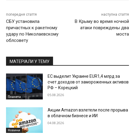
попередня стаття
наступна стаття
СБУ установила
В Крыму во время ночной
причастных к ракетному
атаки повреждены два
удару по Николаевскому
моста
облсовету
МАТЕРІАЛИ У ТЕМУ
ЕС выделит Украине EUR1,4 млрд за
счет доходов от замороженных активов
РФ – Корецкий
05.08.2026
Планета
Акции Amazon взлетели после прорыва
в облачном бизнесе и ИИ
04.08.2026
Новини