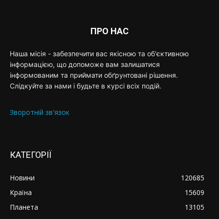
ПРО НАС
Наша місія - забезпечити вас якісною та об'єктивною
інформацією, що допоможе вам залишатися
інформованим та приймати обґрунтовані рішення.
Слідкуйте за нами і будьте в курсі всіх подій.
Зворотній зв'язок
КАТЕГОРІЇ
Новини
120685
Країна
15609
Планета
13105