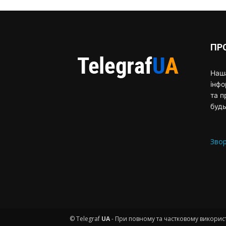
ПР
Наша
інф
та п
будь
Звор
© Telegraf
UA
- При повному та частковому використ