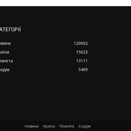
АТЕГОРІЇ
овини
120692
раїна
15623
ланета
13111
оціум
5409
Новини
Країна
Планета
Соціум