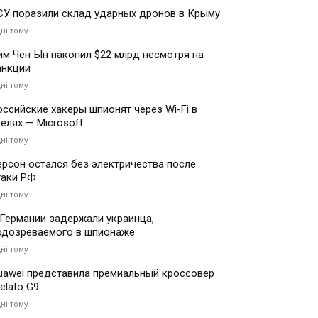
СУ поразили склад ударных дронов в Крыму
дні тому
им Чен Ын накопил $22 млрд несмотря на
анкции
дні тому
оссийские хакеры шпионят через Wi-Fi в
телях — Microsoft
дні тому
ерсон остался без электричества после
таки РФ
дні тому
 Германии задержали украинца,
одозреваемого в шпионаже
дні тому
uawei представила премиальный кроссовер
elato G9
дні тому