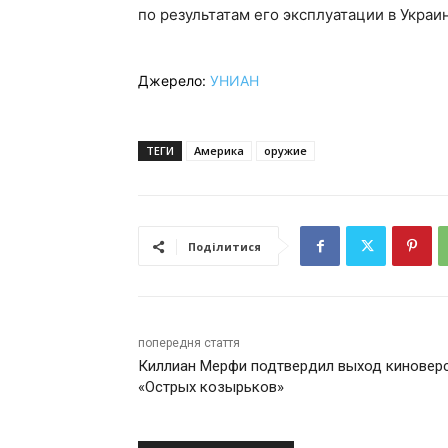
по результатам его эксплуатации в Украи
Джерело:
УНИАН
ТЕГИ
Америка
оружие
Поділитися
попередня стаття
Киллиан Мерфи подтвердил выход киновер
«Острых козырьков»