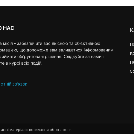
О НАС
К
 місія - забезпечити вас якісною та об'єктивною
Н
ормацією, що допоможе вам залишатися інформованим
К
риймати обґрунтовані рішення. Слідкуйте за нами і
П
те в курсі всіх подій.
С
отній зв'язок
анні матеріалів посилання обов'язкове.