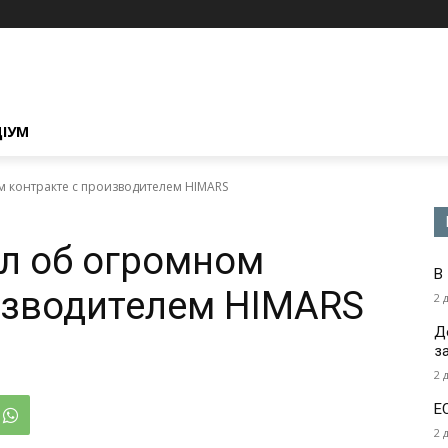
ЦІУМ
 контракте с производителем HIMARS
л об огромном
В
изводителем HIMARS
2 
Д
з
2 
Е
2 