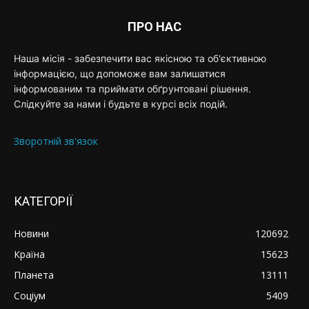
ПРО НАС
Наша місія - забезпечити вас якісною та об'єктивною
інформацією, що допоможе вам залишатися
інформованим та приймати обґрунтовані рішення.
Слідкуйте за нами і будьте в курсі всіх подій.
Зворотній зв'язок
КАТЕГОРІЇ
Новини
120692
Країна
15623
Планета
13111
Соціум
5409