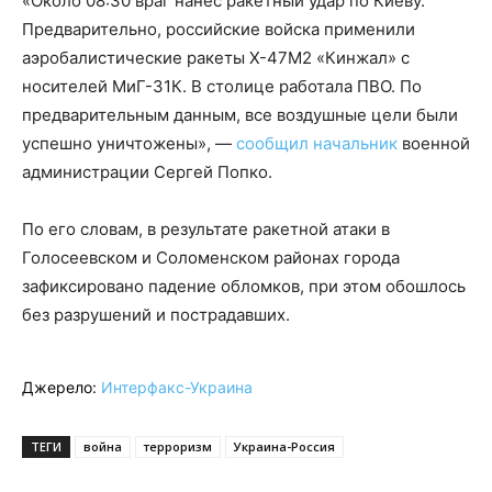
«Около 08:30 враг нанес ракетный удар по Киеву.
Предварительно, российские войска применили
аэробалистические ракеты Х-47М2 «Кинжал» с
носителей МиГ-31К. В столице работала ПВО. По
предварительным данным, все воздушные цели были
успешно уничтожены», —
сообщил начальник
военной
администрации Сергей Попко.
По его словам, в результате ракетной атаки в
Голосеевском и Соломенском районах города
зафиксировано падение обломков, при этом обошлось
без разрушений и пострадавших.
Джерело:
Интерфакс-Украина
ТЕГИ
война
терроризм
Украина-Россия