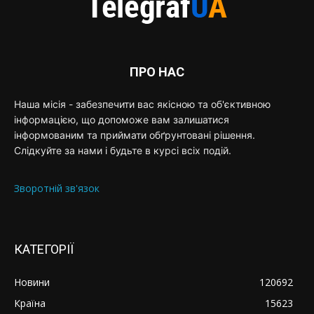
ПРО НАС
Наша місія - забезпечити вас якісною та об'єктивною
інформацією, що допоможе вам залишатися
інформованим та приймати обґрунтовані рішення.
Слідкуйте за нами і будьте в курсі всіх подій.
Зворотній зв'язок
КАТЕГОРІЇ
Новини
120692
Країна
15623