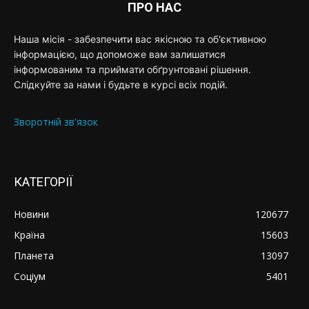
ПРО НАС
Наша місія - забезпечити вас якісною та об'єктивною
інформацією, що допоможе вам залишатися
інформованим та приймати обґрунтовані рішення.
Слідкуйте за нами і будьте в курсі всіх подій.
Зворотній зв'язок
КАТЕГОРІЇ
Новини
120677
Країна
15603
Планета
13097
Соціум
5401