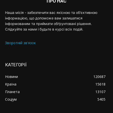
ПРО НАС
Наша місія - забезпечити вас якісною та об'єктивною
інформацією, що допоможе вам залишатися
інформованим та приймати обґрунтовані рішення.
Слідкуйте за нами і будьте в курсі всіх подій.
Зворотній зв'язок
КАТЕГОРІЇ
Новини
120687
Країна
15618
Планета
13107
Соціум
5405