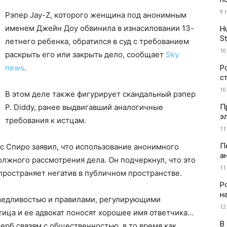
9 
Рэпер Jay-Z, которого женщина под анонимным
именем Джейн Доу обвинила в изнасиловании 13-
H
St
летнего ребенка, обратился в суд с требованием
10
раскрыть его или закрыть дело, сообщает
Sky
news
.
Р
с
10
В этом деле также фигурирует скандальный рэпер
П
Р. Diddy, ранее выдвигавший аналогичные
э
требования к истцам.
11
П
кс Спиро заявил, что использование анонимного
а
лжного рассмотрения дела. Он подчеркнул, что это
11
спространяет негатив в публичном пространстве.
Р
н
аведливостью и правилами, регулирующими
12
тица и ее адвокат поносят хорошее имя ответчика…
В
рб связям с общественностью, в то время как