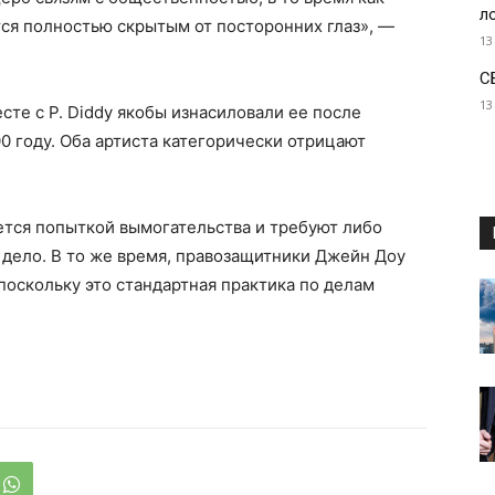
л
ся полностью скрытым от посторонних глаз», —
13
С
13
сте с Р. Diddy якобы изнасиловали ее после
0 году. Оба артиста категорически отрицают
ляется попыткой вымогательства и требуют либо
 дело. В то же время, правозащитники Джейн Доу
поскольку это стандартная практика по делам