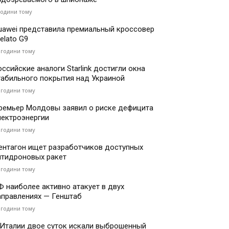
години тому
uawei представила премиальный кроссовер
elato G9
 години тому
оссийские аналоги Starlink достигли окна
табильного покрытия над Украиной
 години тому
ремьер Молдовы заявил о риске дефицита
лектроэнергии
 години тому
ентагон ищет разработчиков доступных
нтидроновых ракет
 години тому
Ф наиболее активно атакует в двух
аправлениях — Генштаб
 години тому
 Италии двое суток искали выброшенный