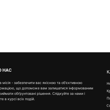
О НАС
К
 місія - забезпечити вас якісною та об'єктивною
Н
ормацією, що допоможе вам залишатися інформованим
К
риймати обґрунтовані рішення. Слідкуйте за нами і
П
те в курсі всіх подій.
С