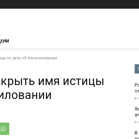
ЦІУМ
тицы по делу об изнасиловании
аскрыть имя истицы
Р
силовании
о
8 
Х
а
9 
В
п