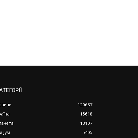
АТЕГОРІЇ
овини
120687
раїна
15618
ланета
13107
оціум
5405