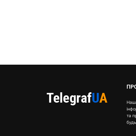
ПР
Наша
інф
та п
будь