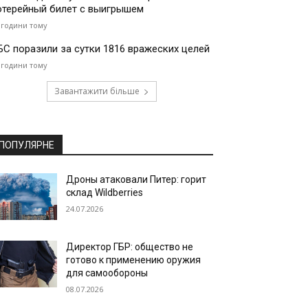
отерейный билет с выигрышем
 години тому
БС поразили за сутки 1816 вражеских целей
 години тому
Завантажити більше
ПОПУЛЯРНЕ
Дроны атаковали Питер: горит
склад Wildberries
24.07.2026
Директор ГБР: общество не
готово к применению оружия
для самообороны
08.07.2026