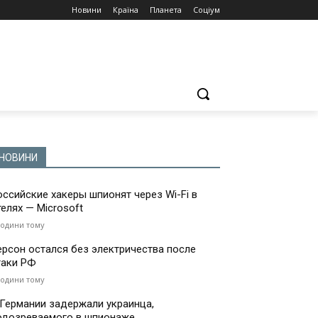
Новини
Країна
Планета
Соціум
НОВИНИ
оссийские хакеры шпионят через Wi-Fi в
телях — Microsoft
години тому
ерсон остался без электричества после
таки РФ
години тому
 Германии задержали украинца,
одозреваемого в шпионаже