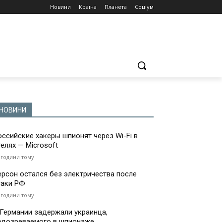
Новини
Країна
Планета
Соціум
НОВИНИ
оссийские хакеры шпионят через Wi-Fi в
телях — Microsoft
 години тому
ерсон остался без электричества после
таки РФ
 години тому
 Германии задержали украинца,
одозреваемого в шпионаже