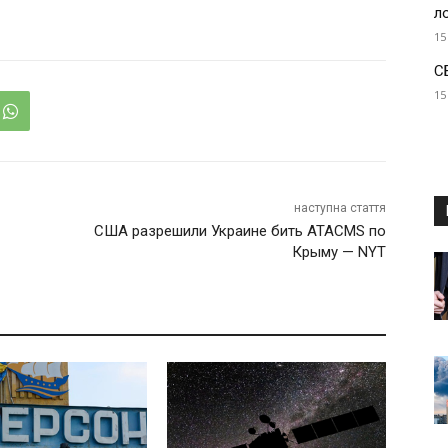
л
15
С
15
наступна стаття
США разрешили Украине бить ATACMS по
Крыму — NYT