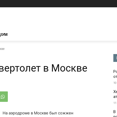
ЦІУМ
кве
вертолет в Москве
Р
о
10
Х
а
11
В
На аэродроме в Москве был сожжен
п