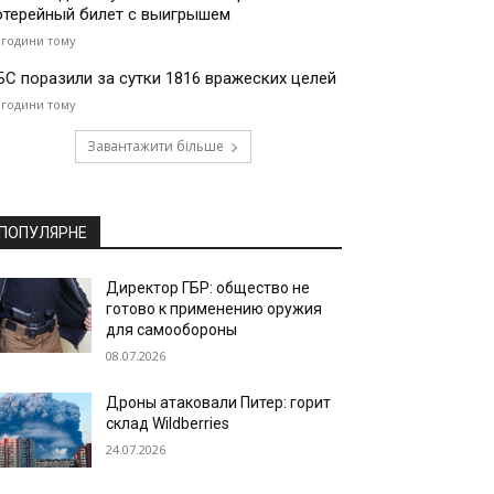
отерейный билет с выигрышем
 години тому
БС поразили за сутки 1816 вражеских целей
 години тому
Завантажити більше
ПОПУЛЯРНЕ
Директор ГБР: общество не
готово к применению оружия
для самообороны
08.07.2026
Дроны атаковали Питер: горит
склад Wildberries
24.07.2026