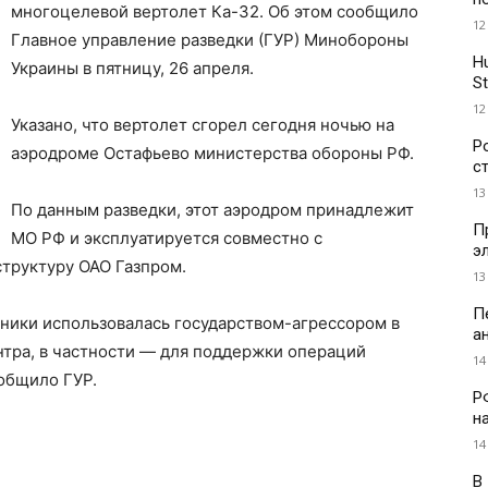
многоцелевой вертолет Ка-32. Об этом сообщило
12
Главное управление разведки (ГУР) Минобороны
H
Украины в пятницу, 26 апреля.
St
12
Указано, что вертолет сгорел сегодня ночью на
Р
аэродроме Остафьево министерства обороны РФ.
с
13
По данным разведки, этот аэродром принадлежит
П
МО РФ и эксплуатируется совместно с
э
труктуру ОАО Газпром.
13
П
ники использовалась государством-агрессором в
а
нтра, в частности — для поддержки операций
14
общило ГУР.
Р
н
14
В