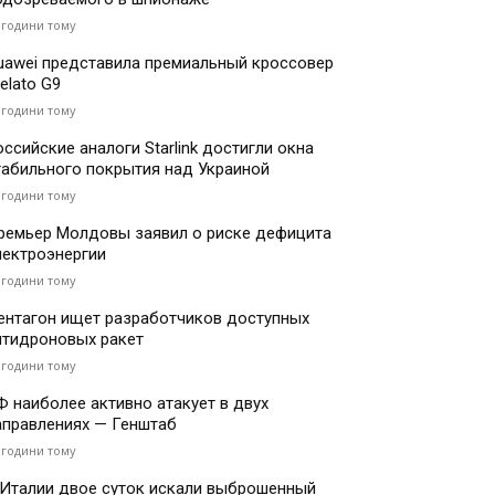
 години тому
uawei представила премиальный кроссовер
elato G9
 години тому
оссийские аналоги Starlink достигли окна
табильного покрытия над Украиной
 години тому
ремьер Молдовы заявил о риске дефицита
лектроэнергии
 години тому
ентагон ищет разработчиков доступных
нтидроновых ракет
 години тому
Ф наиболее активно атакует в двух
аправлениях — Генштаб
 години тому
 Италии двое суток искали выброшенный