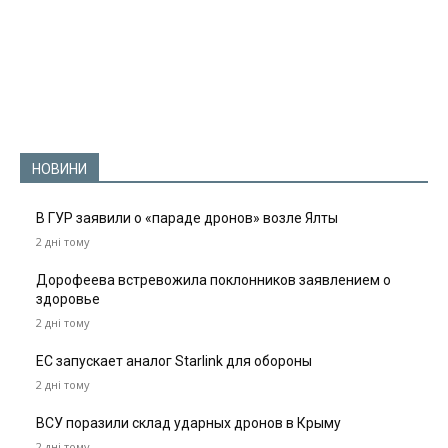
НОВИНИ
В ГУР заявили о «параде дронов» возле Ялты
2 дні тому
Дорофеева встревожила поклонников заявлением о
здоровье
2 дні тому
ЕС запускает аналог Starlink для обороны
2 дні тому
ВСУ поразили склад ударных дронов в Крыму
2 дні тому