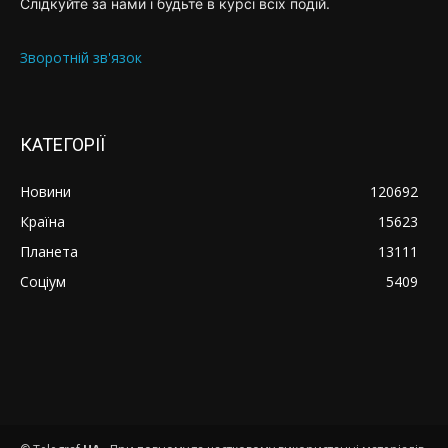
Слідкуйте за нами і будьте в курсі всіх подій.
Зворотній зв'язок
КАТЕГОРІЇ
Новини
120692
Країна
15623
Планета
13111
Соціум
5409