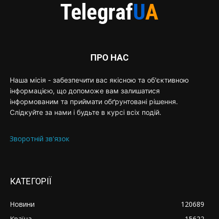
ПРО НАС
Наша місія - забезпечити вас якісною та об'єктивною
інформацією, що допоможе вам залишатися
інформованим та приймати обґрунтовані рішення.
Слідкуйте за нами і будьте в курсі всіх подій.
Зворотній зв'язок
КАТЕГОРІЇ
Новини
120689
Країна
15622