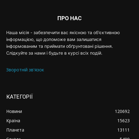
ПРО НАС
Наша місія - забезпечити вас якісною та об'єктивною
інформацією, що допоможе вам залишатися
інформованим та приймати обґрунтовані рішення.
Слідкуйте за нами і будьте в курсі всіх подій.
Зворотній зв'язок
КАТЕГОРІЇ
Новини
120692
Країна
15623
Планета
13111