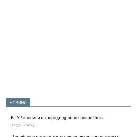
НОВИНИ
В ГУР заявили о «параде дронов» возле Ялты
3 години тому
Дорофеева встревожила поклонников заявлением о