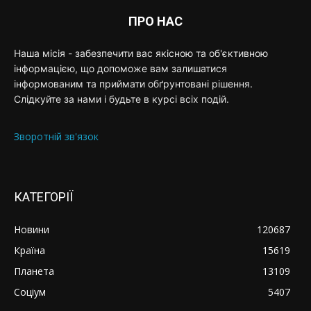
ПРО НАС
Наша місія - забезпечити вас якісною та об'єктивною
інформацією, що допоможе вам залишатися
інформованим та приймати обґрунтовані рішення.
Слідкуйте за нами і будьте в курсі всіх подій.
Зворотній зв'язок
КАТЕГОРІЇ
Новини
120687
Країна
15619
Планета
13109
Соціум
5407