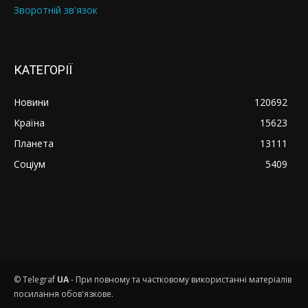
Зворотній зв'язок
КАТЕГОРІЇ
Новини
120692
Країна
15623
Планета
13111
Соціум
5409
© Telegraf
UA
- При повному та частковому використанні матеріалів
посилання обов'язкове.