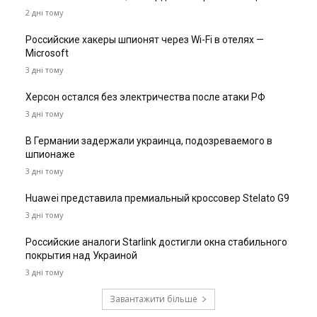
2 дні тому
Российские хакеры шпионят через Wi-Fi в отелях —
Microsoft
3 дні тому
Херсон остался без электричества после атаки РФ
3 дні тому
В Германии задержали украинца, подозреваемого в
шпионаже
3 дні тому
Huawei представила премиальный кроссовер Stelato G9
3 дні тому
Российские аналоги Starlink достигли окна стабильного
покрытия над Украиной
3 дні тому
Завантажити більше