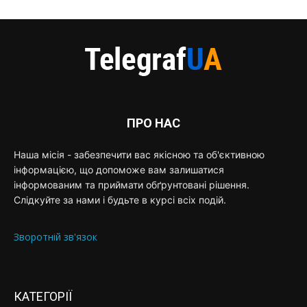
ПРО НАС
Наша місія - забезпечити вас якісною та об'єктивною
інформацією, що допоможе вам залишатися
інформованим та приймати обґрунтовані рішення.
Слідкуйте за нами і будьте в курсі всіх подій.
Зворотній зв'язок
КАТЕГОРІЇ