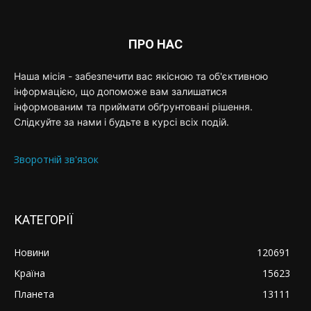
ПРО НАС
Наша місія - забезпечити вас якісною та об'єктивною
інформацією, що допоможе вам залишатися
інформованим та приймати обґрунтовані рішення.
Слідкуйте за нами і будьте в курсі всіх подій.
Зворотній зв'язок
КАТЕГОРІЇ
Новини
120691
Країна
15623
Планета
13111