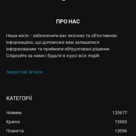
ПРО НАС
Наша місія - забезпечити вас якісною та об'єктивною
інформацією, що допоможе вам залишатися
інформованим та приймати обґрунтовані рішення.
Слідкуйте за нами і будьте в курсі всіх подій.
Зворотній зв'язок
КАТЕГОРІЇ
Новини
120677
Країна
15600
Планета
13096