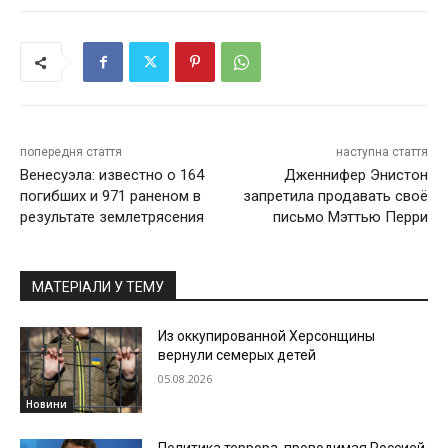
попередня стаття
наступна стаття
Венесуэла: известно о 164
Дженнифер Энистон
погибших и 971 раненом в
запретила продавать своё
результате землетрясения
письмо Мэттью Перри
МАТЕРІАЛИ У ТЕМУ
Из оккупированной Херсонщины
вернули семерых детей
05.08.2026
Новини
Политика террора, проводимая Россией