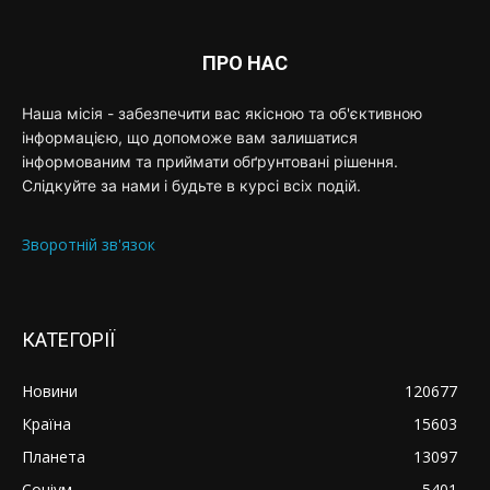
ПРО НАС
Наша місія - забезпечити вас якісною та об'єктивною
інформацією, що допоможе вам залишатися
інформованим та приймати обґрунтовані рішення.
Слідкуйте за нами і будьте в курсі всіх подій.
Зворотній зв'язок
КАТЕГОРІЇ
Новини
120677
Країна
15603
Планета
13097
Соціум
5401