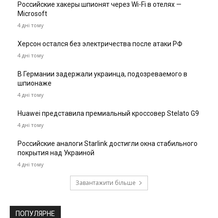
Российские хакеры шпионят через Wi-Fi в отелях —
Microsoft
4 дні тому
Херсон остался без электричества после атаки РФ
4 дні тому
В Германии задержали украинца, подозреваемого в
шпионаже
4 дні тому
Huawei представила премиальный кроссовер Stelato G9
4 дні тому
Российские аналоги Starlink достигли окна стабильного
покрытия над Украиной
4 дні тому
Завантажити більше
ПОПУЛЯРНЕ