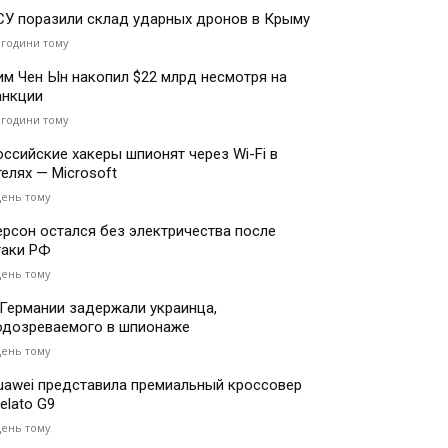
СУ поразили склад ударных дронов в Крыму
 години тому
им Чен Ын накопил $22 млрд несмотря на
анкции
 години тому
оссийские хакеры шпионят через Wi-Fi в
телях — Microsoft
день тому
ерсон остался без электричества после
таки РФ
день тому
 Германии задержали украинца,
одозреваемого в шпионаже
день тому
uawei представила премиальный кроссовер
elato G9
день тому