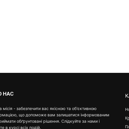
О НАС
К
 місія - забезпечити вас якісною та об'єктивною
Н
ормацією, що допоможе вам залишатися інформованим
К
риймати обґрунтовані рішення. Слідкуйте за нами і
П
те в курсі всіх подій.