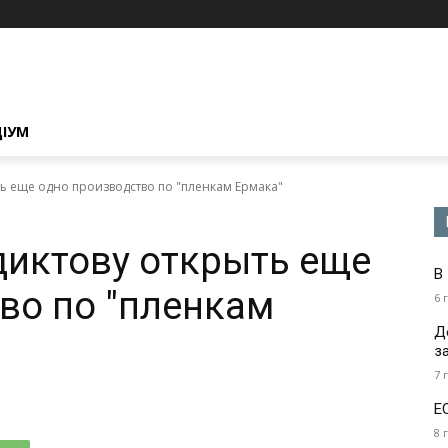
ЦІУМ
ть еще одно производство по "пленкам Ермака"
диктову открыть еще
В
во по "пленкам
6 
Д
з
7 
Е
8 