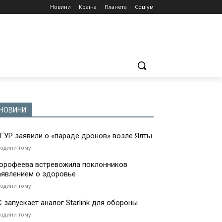
Новини
Країна
Планета
Соціум
НОВИНИ
 ГУР заявили о «параде дронов» возле Ялты
години тому
орофеева встревожила поклонников
аявлением о здоровье
години тому
С запускает аналог Starlink для обороны
години тому