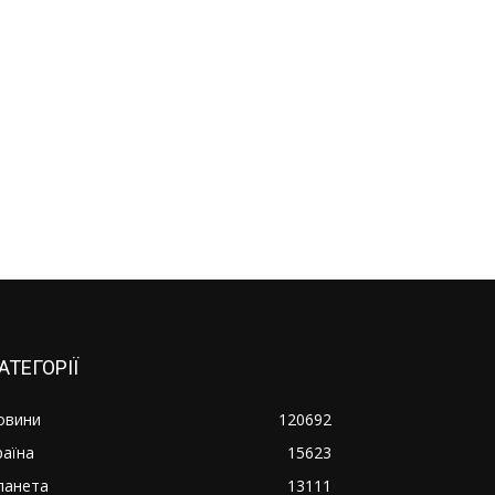
АТЕГОРІЇ
овини
120692
раїна
15623
ланета
13111