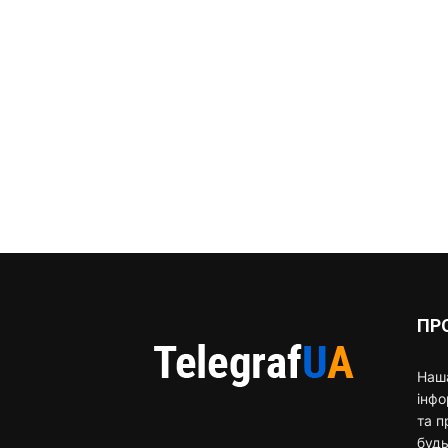
ПР
Наша
інф
та п
будь