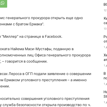
В
12
фис генерального прокурора открыть еще одно
К
с
енками с братом Ермака".
13
"Миллер" на странице в Facebook.
Р
о
1 
воката Найема Маси-Мустафы, поданную в
уполномоченных лиц Офиса генерального прокурора
Х
а
, – говорится в сообщении.
1 
В
ресах Лероса в ОГП подали заявление о совершении
п
м Ермаком уголовного преступления – а именно
1 
ении.
H
St
тносительно совершения уголовного преступления
1 
у служба безопасности открыла производство по ч.