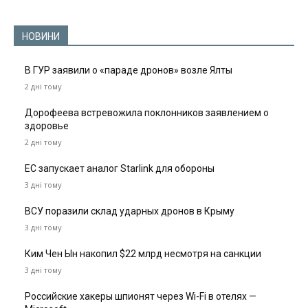
НОВИНИ
В ГУР заявили о «параде дронов» возле Ялты
2 дні тому
Дорофеева встревожила поклонников заявлением о
здоровье
2 дні тому
ЕС запускает аналог Starlink для обороны
3 дні тому
ВСУ поразили склад ударных дронов в Крыму
3 дні тому
Ким Чен Ын накопил $22 млрд несмотря на санкции
3 дні тому
Российские хакеры шпионят через Wi-Fi в отелях —