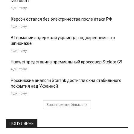
Microsoft
4 дні тому
Херсон остался без электричества после атаки РФ
4 дні тому
В Германии задержали украинца, подозреваемого в
шпионаже
4 дні тому
Huawei представила премиальный кроссовер Stelato G9
4 дні тому
Российские аналоги Starlink достигли окна стабильного
покрытия над Украиной
4 дні тому
Завантажити більше
ПОПУЛЯРНЕ