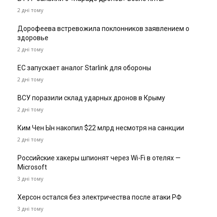
2 дні тому
Дорофеева встревожила поклонников заявлением о
здоровье
2 дні тому
ЕС запускает аналог Starlink для обороны
2 дні тому
ВСУ поразили склад ударных дронов в Крыму
2 дні тому
Ким Чен Ын накопил $22 млрд несмотря на санкции
2 дні тому
Российские хакеры шпионят через Wi-Fi в отелях —
Microsoft
3 дні тому
Херсон остался без электричества после атаки РФ
3 дні тому