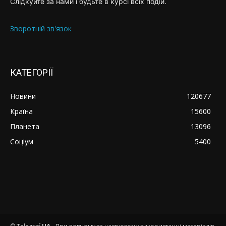
Слідкуйте за нами і будьте в курсі всіх подій.
Зворотній зв'язок
КАТЕГОРІЇ
Новини
120677
Країна
15600
Планета
13096
Соціум
5400