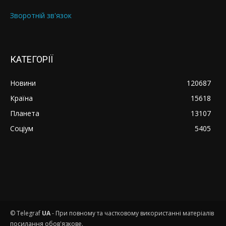
Зворотній зв'язок
КАТЕГОРІЇ
Новини
120687
Країна
15618
Планета
13107
Соціум
5405
© Telegraf
UA
- При повному та частковому використанні матеріалів
посилання обов'язкове.