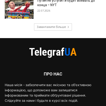
Путин не уступит и будет воевать до
конца – NYT
22.07.2026
Завантажити більше
ПРО НАС
Наша місія - забезпечити вас якісною та об'єктивною
інформацією, що допоможе вам залишатися
інформованим та приймати обґрунтовані рішення.
Слідкуйте за нами і будьте в курсі всіх подій.