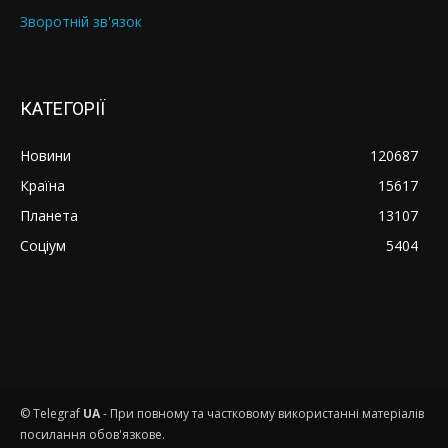
Зворотній зв'язок
КАТЕГОРІЇ
Новини
120687
Країна
15617
Планета
13107
Соціум
5404
© Telegraf
UA
- При повному та частковому використанні матеріалів
посилання обов'язкове.