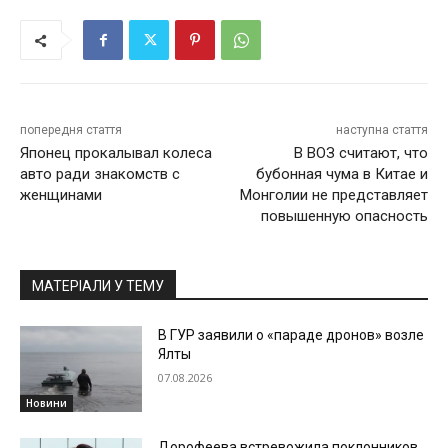
попередня стаття
наступна стаття
Японец прокалывал колеса
В ВОЗ считают, что
авто ради знакомств с
бубонная чума в Китае и
женщинами
Монголии не представляет
повышенную опасность
МАТЕРІАЛИ У ТЕМУ
В ГУР заявили о «параде дронов» возле
Ялты
07.08.2026
Новини
Дорофеева встревожила поклонников