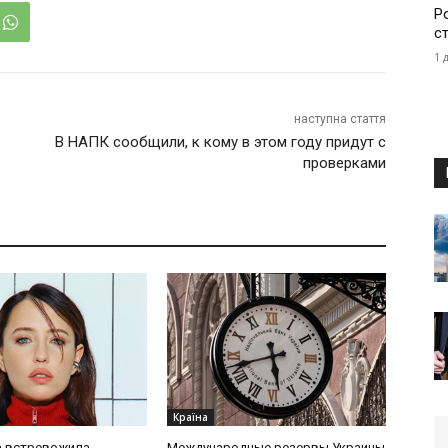
Р
с
1 
наступна стаття
В НАПК сообщили, к кому в этом году придут с
проверками
Країна
 встревожила
Международные резервы Украины