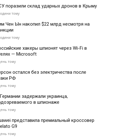
СУ поразили склад ударных дронов в Крыму
години тому
им Чен Ын накопил $22 млрд несмотря на
анкции
години тому
оссийские хакеры шпионят через Wi-Fi в
телях — Microsoft
день тому
ерсон остался без электричества после
таки РФ
день тому
 Германии задержали украинца,
одозреваемого в шпионаже
день тому
uawei представила премиальный кроссовер
elato G9
день тому