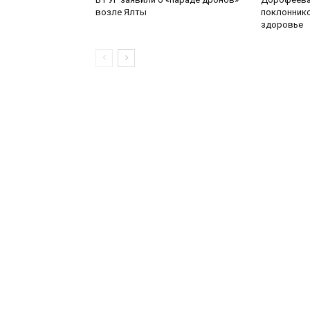
возле Ялты
поклоннико
здоровье