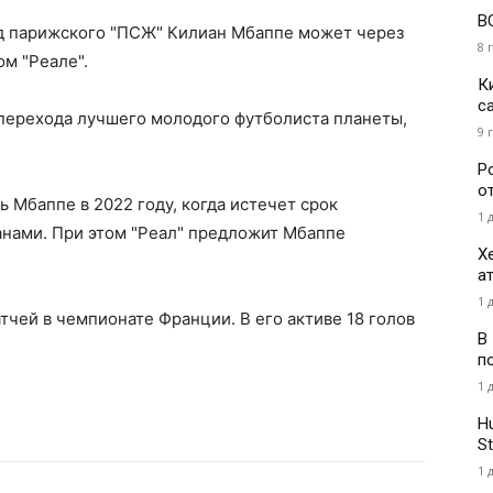
В
д парижского "ПСЖ" Килиан Мбаппе может через
8 
ом "Реале".
К
с
 перехода лучшего молодого футболиста планеты,
9 
Р
о
Мбаппе в 2022 году, когда истечет срок
1 
анами. При этом "Реал" предложит Мбаппе
Х
а
1 
чей в чемпионате Франции. В его активе 18 голов
В
п
1 
H
St
1 