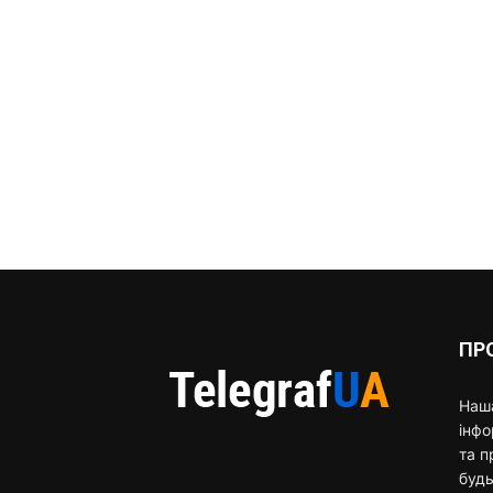
ПР
Наша
інф
та п
будь