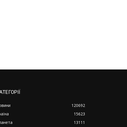
АТЕГОРІЇ
овини
120692
раїна
15623
ланета
13111