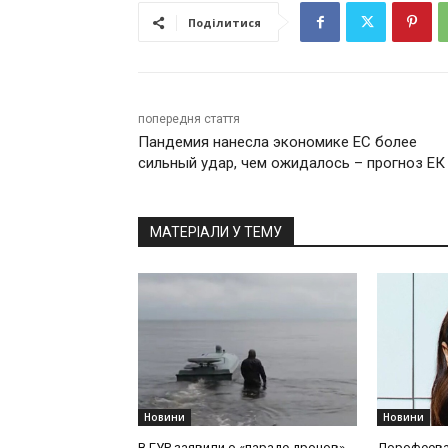
Поділитися
попередня стаття
Пандемия нанесла экономике ЕС более
сильный удар, чем ожидалось – прогноз ЕК
МАТЕРІАЛИ У ТЕМУ
Новини
Новини
В ГУР заявили о «параде дронов»
Дорофеева