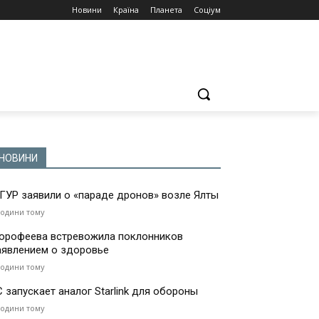
Новини
Країна
Планета
Соціум
НОВИНИ
 ГУР заявили о «параде дронов» возле Ялты
години тому
орофеева встревожила поклонников
аявлением о здоровье
години тому
С запускает аналог Starlink для обороны
години тому