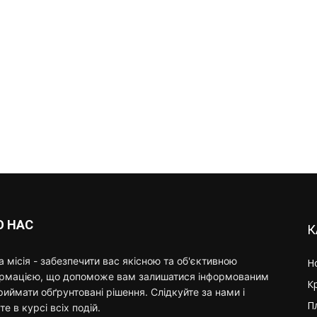
О НАС
К
 місія - забезпечити вас якісною та об'єктивною
Н
ормацією, що допоможе вам залишатися інформованим
К
риймати обґрунтовані рішення. Слідкуйте за нами і
П
те в курсі всіх подій.