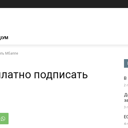
ЦІУМ
ать Мбаппе
платно подписать
В
2 
Д
з
3 
Е
4 