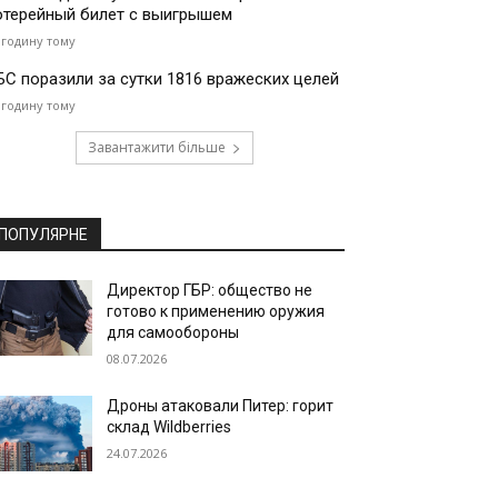
отерейный билет с выигрышем
 годину тому
БС поразили за сутки 1816 вражеских целей
 годину тому
Завантажити більше
ПОПУЛЯРНЕ
Директор ГБР: общество не
готово к применению оружия
для самообороны
08.07.2026
Дроны атаковали Питер: горит
склад Wildberries
24.07.2026