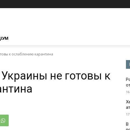
ЦІУМ
отовы к ослаблению карантина
 Украины не готовы к
Р
антина
о
16
Х
а
17
В
п