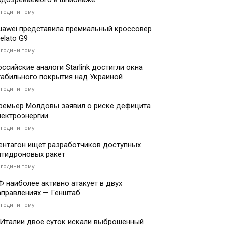
 години тому
uawei представила премиальный кроссовер
elato G9
 години тому
оссийские аналоги Starlink достигли окна
табильного покрытия над Украиной
 години тому
ремьер Молдовы заявил о риске дефицита
лектроэнергии
 години тому
ентагон ищет разработчиков доступных
нтидроновых ракет
 години тому
Ф наиболее активно атакует в двух
аправлениях — Генштаб
 години тому
 Италии двое суток искали выброшенный