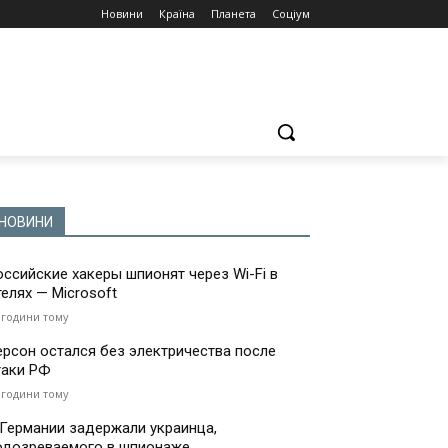
Новини
Країна
Планета
Соціум
НОВИНИ
оссийские хакеры шпионят через Wi-Fi в
телях — Microsoft
 години тому
ерсон остался без электричества после
таки РФ
 години тому
 Германии задержали украинца,
одозреваемого в шпионаже