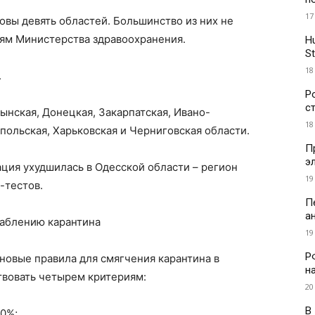
17
овы девять областей. Большинство из них не
иям Министерства здравоохранения.
H
St
18
.
Р
с
ынская, Донецкая, Закарпатская, Ивано-
18
польская, Харьковская и Черниговская области.
П
э
ция ухудшилась в Одесской области – регион
19
-тестов.
П
а
лаблению карантина
19
Р
 новые правила для смягчения карантина в
н
твовать четырем критериям:
20
В
50%;