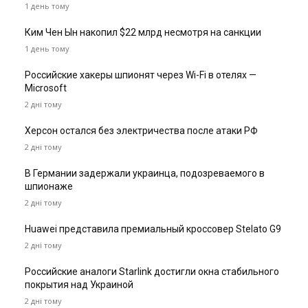
1 день тому
Ким Чен Ын накопил $22 млрд несмотря на санкции
1 день тому
Российские хакеры шпионят через Wi-Fi в отелях —
Microsoft
2 дні тому
Херсон остался без электричества после атаки РФ
2 дні тому
В Германии задержали украинца, подозреваемого в
шпионаже
2 дні тому
Huawei представила премиальный кроссовер Stelato G9
2 дні тому
Российские аналоги Starlink достигли окна стабильного
покрытия над Украиной
2 дні тому