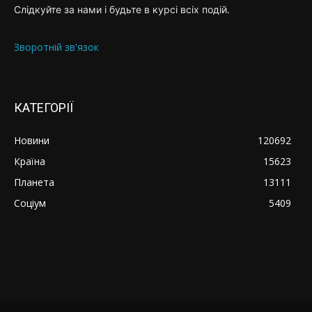
Слідкуйте за нами і будьте в курсі всіх подій.
Зворотній зв'язок
КАТЕГОРІЇ
Новини
120692
Країна
15623
Планета
13111
Соціум
5409