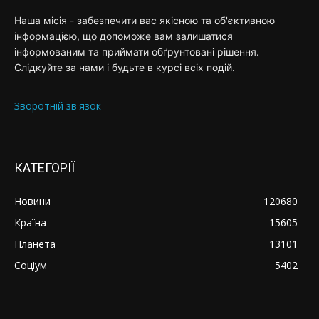
Наша місія - забезпечити вас якісною та об'єктивною
інформацією, що допоможе вам залишатися
інформованим та приймати обґрунтовані рішення.
Слідкуйте за нами і будьте в курсі всіх подій.
Зворотній зв'язок
КАТЕГОРІЇ
Новини
120680
Країна
15605
Планета
13101
Соціум
5402