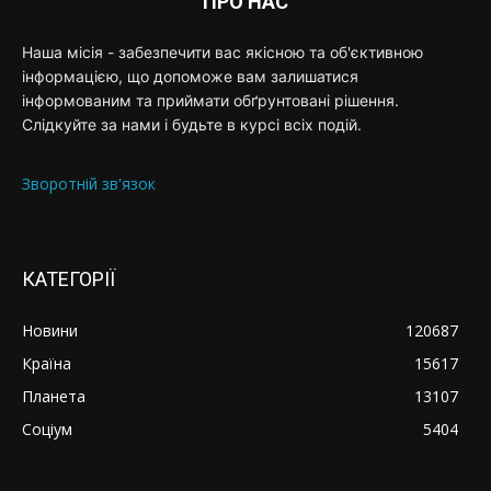
ПРО НАС
Наша місія - забезпечити вас якісною та об'єктивною
інформацією, що допоможе вам залишатися
інформованим та приймати обґрунтовані рішення.
Слідкуйте за нами і будьте в курсі всіх подій.
Зворотній зв'язок
КАТЕГОРІЇ
Новини
120687
Країна
15617
Планета
13107
Соціум
5404