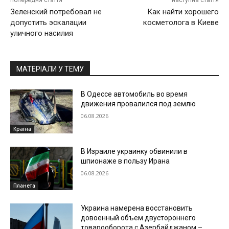
попередня стаття
наступна стаття
Зеленский потребовал не
Как найти хорошего
допустить эскалации
косметолога в Киеве
уличного насилия
МАТЕРІАЛИ У ТЕМУ
В Одессе автомобиль во время
движения провалился под землю
06.08.2026
Країна
В Израиле украинку обвинили в
шпионаже в пользу Ирана
06.08.2026
Планета
Украина намерена восстановить
довоенный объем двустороннего
товарооборота с Азербайджаном –