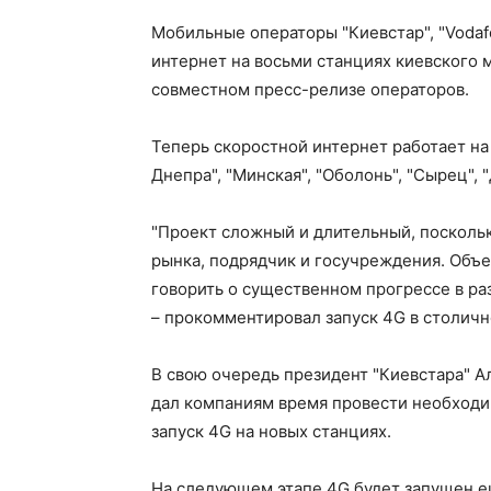
Мобильные операторы "Киевстар", "Vodafo
интернет на восьми станциях киевского 
совместном пресс-релизе операторов.
Теперь скоростной интернет работает на
Днепра", "Минская", "Оболонь", "Сырец", 
"Проект сложный и длительный, посколь
рынка, подрядчик и госучреждения. Объ
говорить о существенном прогрессе в ра
– прокомментировал запуск 4G в столич
В свою очередь президент "Киевстара" А
дал компаниям время провести необходи
запуск 4G на новых станциях.
На следующем этапе 4G будет запущен еще