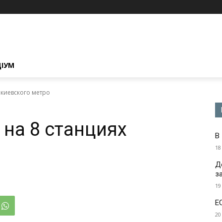
ЦІУМ
 киевского метро
 на 8 станциях
В
18
Д
з
19
Е
20