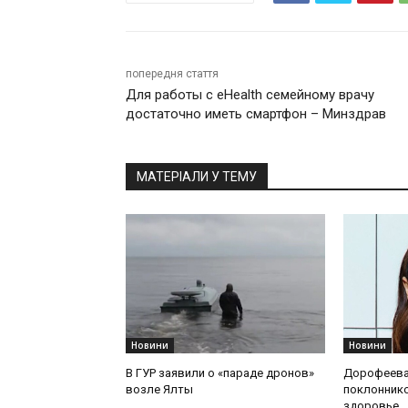
попередня стаття
Для работы с eНealth семейному врачу
достаточно иметь смартфон – Минздрав
МАТЕРІАЛИ У ТЕМУ
Новини
Новини
В ГУР заявили о «параде дронов»
Дорофеева
возле Ялты
поклоннико
здоровье