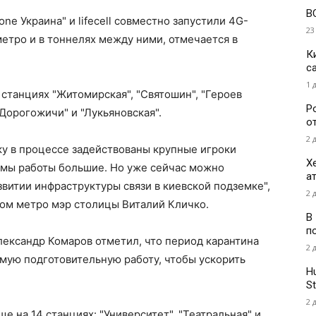
В
ne Украина" и lifecell совместно запустили 4G-
23
метро и в тоннелях между ними, отмечается в
К
с
1 
 станциях "Житомирская", "Святошин", "Героев
Р
"Дорогожичи" и "Лукьяновская".
о
2 
ку в процессе задействованы крупные игроки
Х
емы работы большие. Но уже сейчас можно
а
звитии инфраструктуры связи в киевской подземке",
2 
ном метро мэр столицы Виталий Кличко.
В
п
лександр Комаров отметил, что период карантина
2 
мую подготовительную работу, чтобы ускорить
H
St
2 
 на 14 станциях: "Университет", "Театральная" и