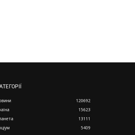
АТЕГОРІЇ
овини
120692
раїна
15623
ланета
13111
оціум
5409