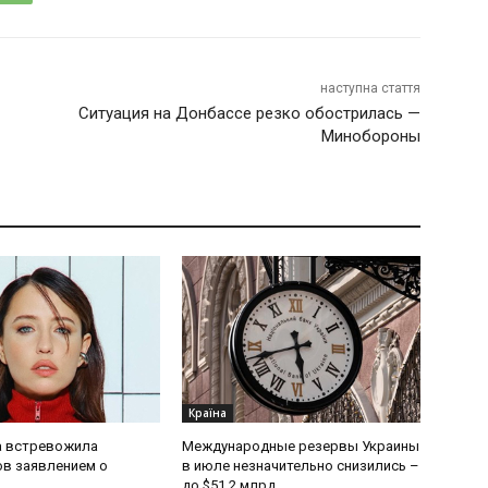
наступна стаття
Ситуация на Донбассе резко обострилась —
Минобороны
Країна
 встревожила
Международные резервы Украины
в заявлением о
в июле незначительно снизились –
до $51,2 млрд