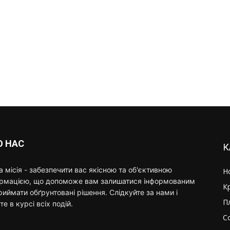
О НАС
К
 місія - забезпечити вас якісною та об'єктивною
Н
ормацією, що допоможе вам залишатися інформованим
К
риймати обґрунтовані рішення. Слідкуйте за нами і
П
те в курсі всіх подій.
С