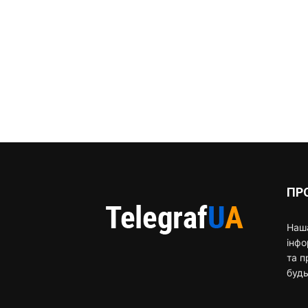
ПР
Наша
інф
та п
будь