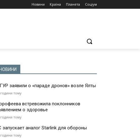
Новини
Країна
Планета
Соціум
НОВИНИ
 ГУР заявили о «параде дронов» возле Ялты
 години тому
орофеева встревожила поклонников
аявлением о здоровье
 години тому
С запускает аналог Starlink для обороны
 години тому