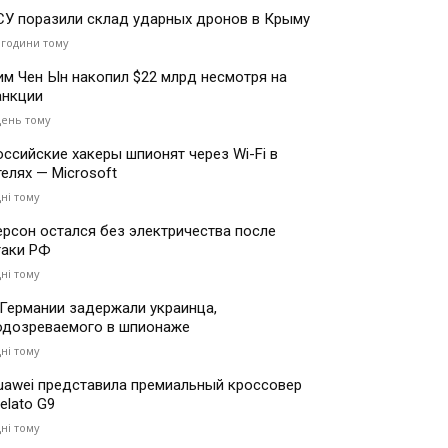
СУ поразили склад ударных дронов в Крыму
 години тому
им Чен Ын накопил $22 млрд несмотря на
анкции
день тому
оссийские хакеры шпионят через Wi-Fi в
телях — Microsoft
дні тому
ерсон остался без электричества после
таки РФ
дні тому
 Германии задержали украинца,
одозреваемого в шпионаже
дні тому
uawei представила премиальный кроссовер
elato G9
дні тому