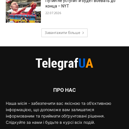
Путин не уступит и будет воевать до
конца – NYT
22.07.2026
Завантажити більше
ПРО НАС
Наша місія - забезпечити вас якісною та об'єктивною
інформацією, що допоможе вам залишатися
інформованим та приймати обґрунтовані рішення.
Слідкуйте за нами і будьте в курсі всіх подій.