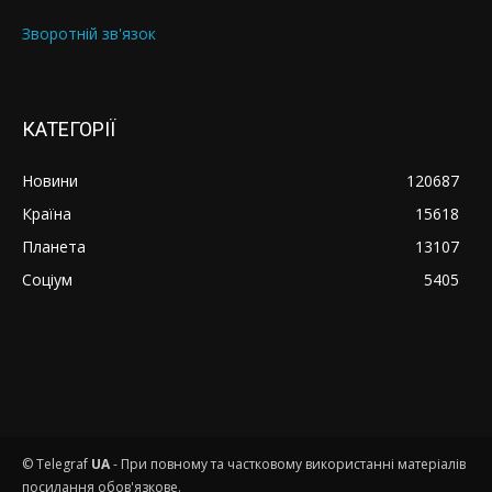
Зворотній зв'язок
КАТЕГОРІЇ
Новини
120687
Країна
15618
Планета
13107
Соціум
5405
© Telegraf
UA
- При повному та частковому використанні матеріалів
посилання обов'язкове.