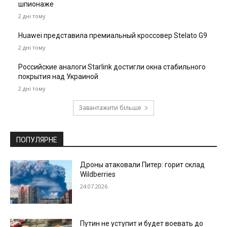
шпионаже
2 дні тому
Huawei представила премиальный кроссовер Stelato G9
2 дні тому
Российские аналоги Starlink достигли окна стабильного
покрытия над Украиной
2 дні тому
Завантажити більше
ПОПУЛЯРНЕ
Дроны атаковали Питер: горит склад
Wildberries
24.07.2026
Путин не уступит и будет воевать до