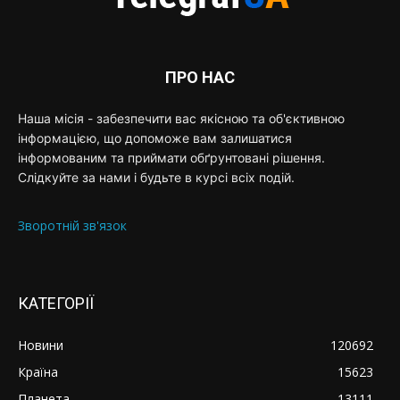
ПРО НАС
Наша місія - забезпечити вас якісною та об'єктивною
інформацією, що допоможе вам залишатися
інформованим та приймати обґрунтовані рішення.
Слідкуйте за нами і будьте в курсі всіх подій.
Зворотній зв'язок
КАТЕГОРІЇ
Новини
120692
Країна
15623
Планета
13111