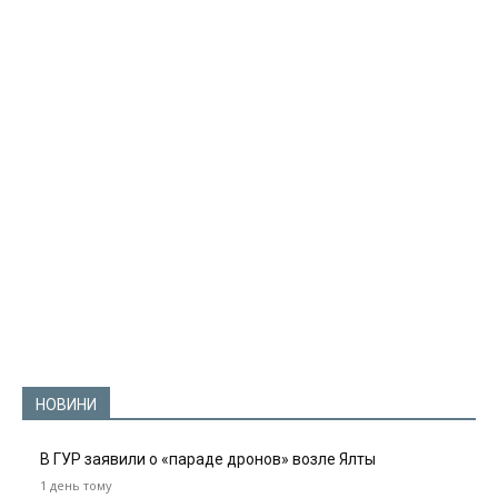
НОВИНИ
В ГУР заявили о «параде дронов» возле Ялты
1 день тому