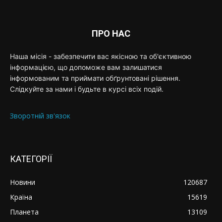
ПРО НАС
Наша місія - забезпечити вас якісною та об'єктивною
інформацією, що допоможе вам залишатися
інформованим та приймати обґрунтовані рішення.
Слідкуйте за нами і будьте в курсі всіх подій.
Зворотній зв'язок
КАТЕГОРІЇ
Новини
120687
Країна
15619
Планета
13109