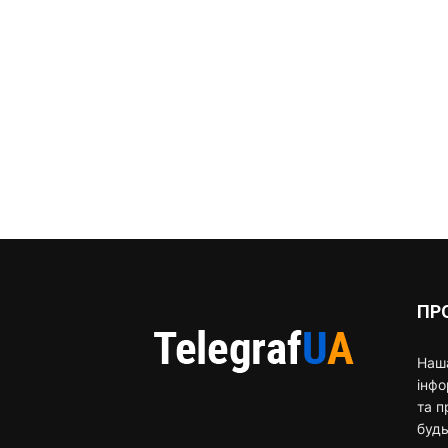
ПР
Наша
інф
та п
будь