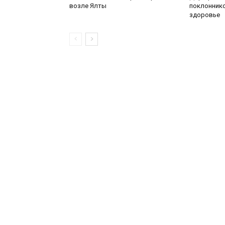
возле Ялты
поклоннико
здоровье