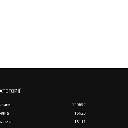
АТЕГОРІЇ
овини
120692
раїна
15623
ланета
13111