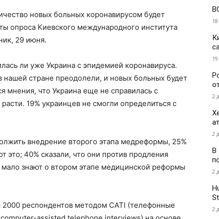
В
личество новых больных коронавирусом будет
18
аты опроса Киевского международного института
К
ик, 29 июня.
с
19
лась ли уже Украина с эпидемией коронавируса.
Р
 нашей стране преодолели, и новых больных будет
о
 мнения, что Украина еще не справилась с
2 
 расти. 19% украинцев не смогли определиться с
Х
а
2 
должить внедрение второго этапа медреформы, 25%
В
т это; 40% сказали, что они против продления
п
мало знают о втором этапе медицинской реформы
2 
H
St
с 2000 респондентов методом CATI (телефонные
2 
omputer-assisted telephone interviews) на основе