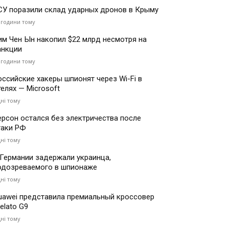
СУ поразили склад ударных дронов в Крыму
 години тому
им Чен Ын накопил $22 млрд несмотря на
анкции
 години тому
оссийские хакеры шпионят через Wi-Fi в
телях — Microsoft
дні тому
ерсон остался без электричества после
таки РФ
дні тому
 Германии задержали украинца,
одозреваемого в шпионаже
дні тому
uawei представила премиальный кроссовер
elato G9
дні тому