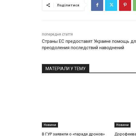
Поділитися
попередня стаття
Страны ЕС предоставят Украине помощь д
преодоления последствий наводнений
МАТЕРІАЛИ У ТЕМУ
Новини
Новини
В ГУР заявили о «параде дронов»
Дорофеева