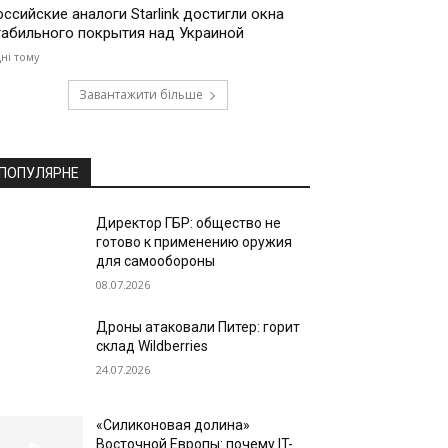
оссийские аналоги Starlink достигли окна
табильного покрытия над Украиной
дні тому
Завантажити більше
ПОПУЛЯРНЕ
Директор ГБР: общество не
готово к применению оружия
для самообороны
08.07.2026
Дроны атаковали Питер: горит
склад Wildberries
24.07.2026
«Силиконовая долина»
Восточной Европы: почему IT-