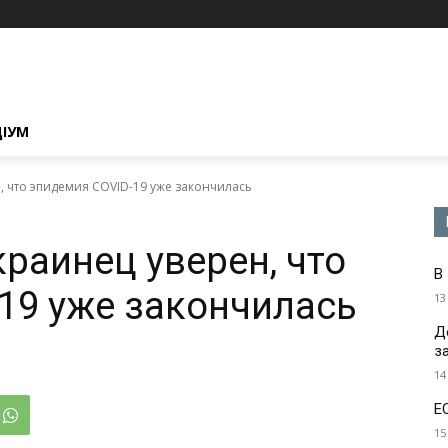
ЦІУМ
, что эпидемия COVID-19 уже закончилась
раинец уверен, что
В
19 уже закончилась
13
Д
з
14
Е
15