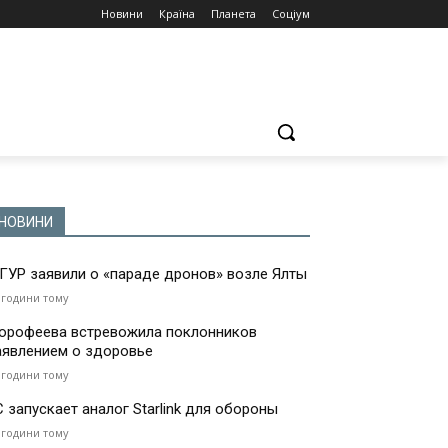
Новини
Країна
Планета
Соціум
НОВИНИ
 ГУР заявили о «параде дронов» возле Ялты
 години тому
орофеева встревожила поклонников
аявлением о здоровье
 години тому
С запускает аналог Starlink для обороны
 години тому