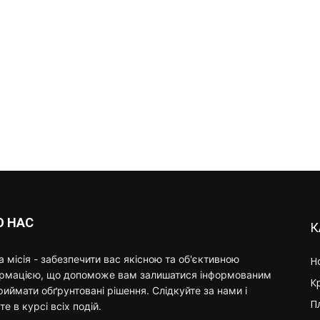
О НАС
К
 місія - забезпечити вас якісною та об'єктивною
Н
ормацією, що допоможе вам залишатися інформованим
К
риймати обґрунтовані рішення. Слідкуйте за нами і
П
те в курсі всіх подій.