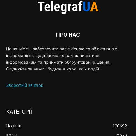
ПРО НАС
Наша місія - забезпечити вас якісною та об'єктивною
інформацією, що допоможе вам залишатися
інформованим та приймати обґрунтовані рішення.
Слідкуйте за нами і будьте в курсі всіх подій.
Зворотній зв'язок
КАТЕГОРІЇ
Новини
120692
Країна
15623