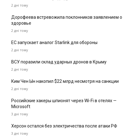
2 дні тому
Дорофеева встревожила поклонников заявлением о
здоровье
2 дні тому
ЕС запускает аналог Starlink для обороны
2 дні тому
ВСУ поразили склад ударных дронов в Крыму
2 дні тому
Ким Чен Ын накопил $22 млрд несмотря на санкции
2 дні тому
Российские хакеры шпионят через Wi-Fi в отелях —
Microsoft
3 дні тому
Херсон остался без электричества после атаки РФ
3 дні тому