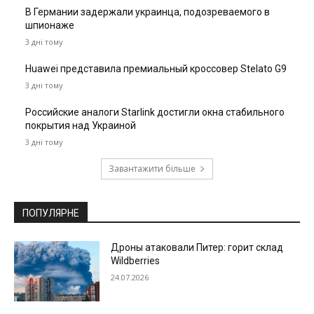
В Германии задержали украинца, подозреваемого в
шпионаже
3 дні тому
Huawei представила премиальный кроссовер Stelato G9
3 дні тому
Российские аналоги Starlink достигли окна стабильного
покрытия над Украиной
3 дні тому
Завантажити більше
ПОПУЛЯРНЕ
Дроны атаковали Питер: горит склад
Wildberries
24.07.2026