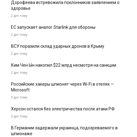
Дорофеева встревожила поклонников заявлением о
здоровье
2 дні тому
ЕС запускает аналог Starlink для обороны
2 дні тому
ВСУ поразили склад ударных дронов в Крыму
2 дні тому
Ким Чен Ын накопил $22 млрд несмотря на санкции
2 дні тому
Российские хакеры шпионят через Wi-Fi в отелях —
Microsoft
3 дні тому
Херсон остался без электричества после атаки РФ
3 дні тому
В Германии задержали украинца, подозреваемого в
шпионаже