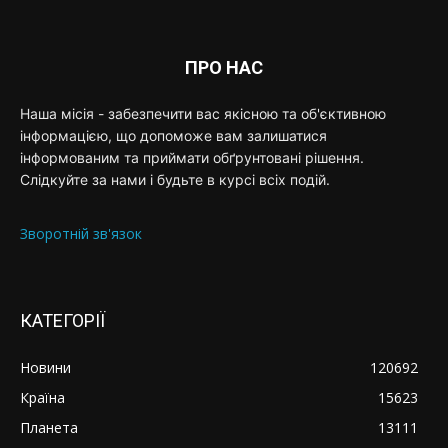
ПРО НАС
Наша місія - забезпечити вас якісною та об'єктивною
інформацією, що допоможе вам залишатися
інформованим та приймати обґрунтовані рішення.
Слідкуйте за нами і будьте в курсі всіх подій.
Зворотній зв'язок
КАТЕГОРІЇ
Новини
120692
Країна
15623
Планета
13111