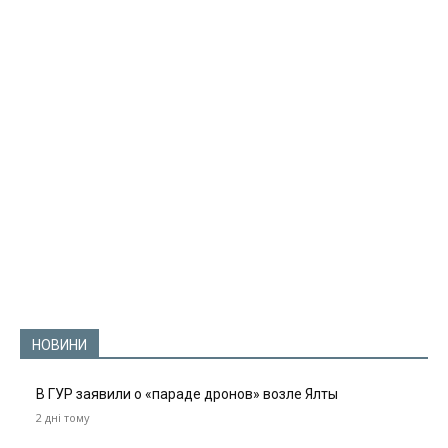
НОВИНИ
В ГУР заявили о «параде дронов» возле Ялты
2 дні тому