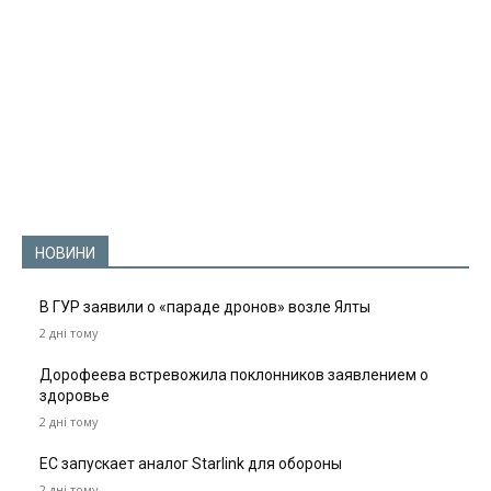
НОВИНИ
В ГУР заявили о «параде дронов» возле Ялты
2 дні тому
Дорофеева встревожила поклонников заявлением о
здоровье
2 дні тому
ЕС запускает аналог Starlink для обороны
2 дні тому