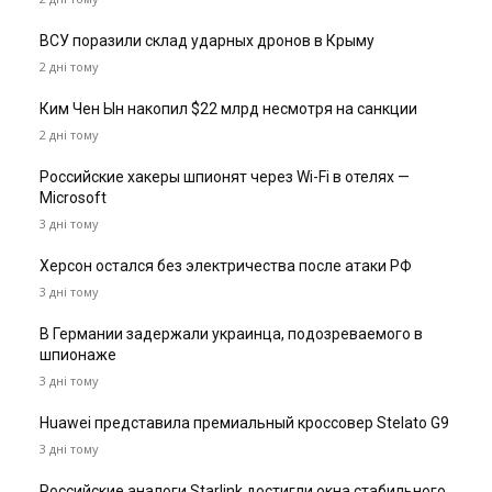
ВСУ поразили склад ударных дронов в Крыму
2 дні тому
Ким Чен Ын накопил $22 млрд несмотря на санкции
2 дні тому
Российские хакеры шпионят через Wi-Fi в отелях —
Microsoft
3 дні тому
Херсон остался без электричества после атаки РФ
3 дні тому
В Германии задержали украинца, подозреваемого в
шпионаже
3 дні тому
Huawei представила премиальный кроссовер Stelato G9
3 дні тому
Российские аналоги Starlink достигли окна стабильного