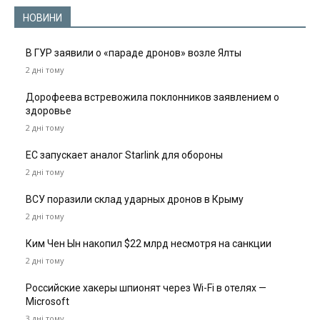
НОВИНИ
В ГУР заявили о «параде дронов» возле Ялты
2 дні тому
Дорофеева встревожила поклонников заявлением о
здоровье
2 дні тому
ЕС запускает аналог Starlink для обороны
2 дні тому
ВСУ поразили склад ударных дронов в Крыму
2 дні тому
Ким Чен Ын накопил $22 млрд несмотря на санкции
2 дні тому
Российские хакеры шпионят через Wi-Fi в отелях —
Microsoft
3 дні тому