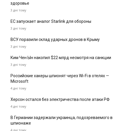
здоровье
3 дні тому
ЕС запускает аналог Starlink для обороны
3 дні тому
ВСУ поразили склад ударных дронов в Крыму
3 дні тому
Ким Чен Ын накопил $22 млрд несмотря на санкции
3 дні тому
Российские хакеры шпионят через Wi-Fi в отелях —
Microsoft
4 дні тому
Херсон остался без электричества после атаки РФ
4 дні тому
В Германии задержали украинца, подозреваемого в
шпионаже
4 дні тому