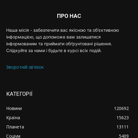
ПРО НАС
Наша місія - забезпечити вас якісною та об'єктивною
інформацією, що допоможе вам залишатися
інформованим та приймати обґрунтовані рішення.
Слідкуйте за нами і будьте в курсі всіх подій.
Зворотній зв'язок
КАТЕГОРІЇ
Новини
120692
Країна
15623
Планета
13111
Соціум
5409