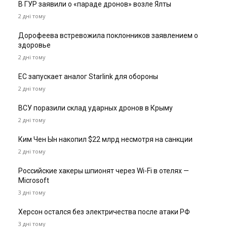
В ГУР заявили о «параде дронов» возле Ялты
2 дні тому
Дорофеева встревожила поклонников заявлением о
здоровье
2 дні тому
ЕС запускает аналог Starlink для обороны
2 дні тому
ВСУ поразили склад ударных дронов в Крыму
2 дні тому
Ким Чен Ын накопил $22 млрд несмотря на санкции
2 дні тому
Российские хакеры шпионят через Wi-Fi в отелях —
Microsoft
3 дні тому
Херсон остался без электричества после атаки РФ
3 дні тому