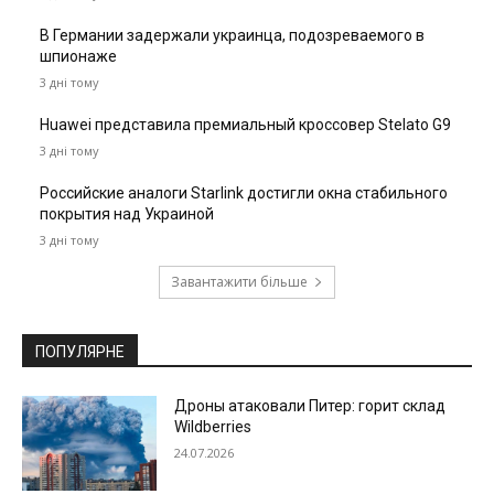
В Германии задержали украинца, подозреваемого в
шпионаже
3 дні тому
Huawei представила премиальный кроссовер Stelato G9
3 дні тому
Российские аналоги Starlink достигли окна стабильного
покрытия над Украиной
3 дні тому
Завантажити більше
ПОПУЛЯРНЕ
Дроны атаковали Питер: горит склад
Wildberries
24.07.2026