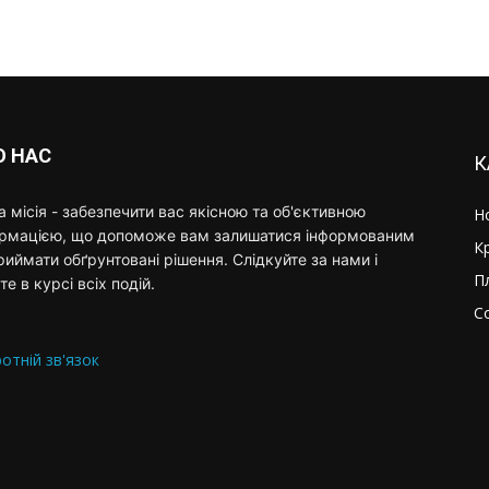
О НАС
К
 місія - забезпечити вас якісною та об'єктивною
Н
ормацією, що допоможе вам залишатися інформованим
К
риймати обґрунтовані рішення. Слідкуйте за нами і
П
те в курсі всіх подій.
С
отній зв'язок