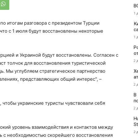
В
1 
по итогам разговора с президентом Турции
К
с
то с 1 июля будут восстановлены некоторые
1 
Р
о
рцией и Украиной будут восстановлены. Согласен с
2 
аст толчок для восстановления туристической
ь. Мы углубляем стратегическое партнерство
Х
а
влениях, представляющих общий интерес", –
2 
В
п
, чтобы украинские туристы чувствовали себя
2 
H
St
окий уровень взаимодействия и контактов между
2 
сь с необходимостью скорейшего восстановления