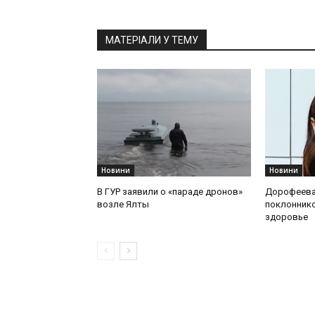
МАТЕРІАЛИ У ТЕМУ
Новини
Новини
В ГУР заявили о «параде дронов»
Дорофеева
возле Ялты
поклоннико
здоровье