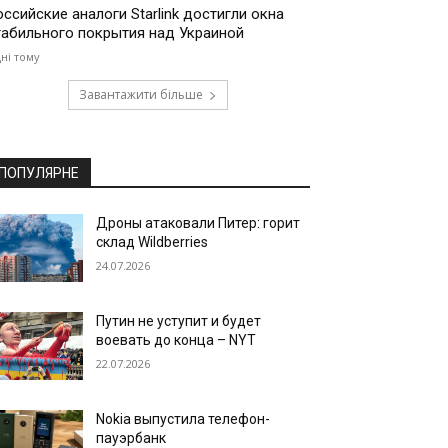
оссийские аналоги Starlink достигли окна
табильного покрытия над Украиной
дні тому
Завантажити більше
ПОПУЛЯРНЕ
Дроны атаковали Питер: горит
склад Wildberries
24.07.2026
Путин не уступит и будет
воевать до конца – NYT
22.07.2026
Nokia выпустила телефон-
пауэрбанк