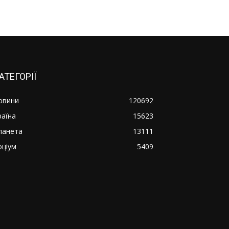
АТЕГОРІЇ
овини
120692
раїна
15623
ланета
13111
оціум
5409