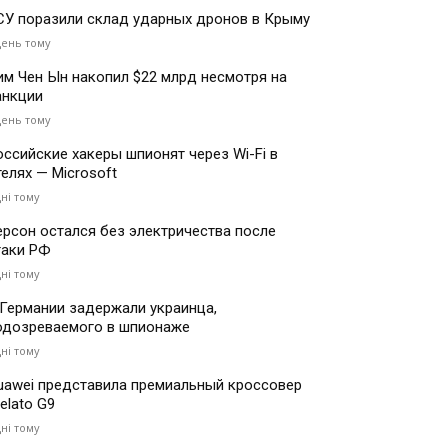
СУ поразили склад ударных дронов в Крыму
день тому
им Чен Ын накопил $22 млрд несмотря на
анкции
день тому
оссийские хакеры шпионят через Wi-Fi в
телях — Microsoft
дні тому
ерсон остался без электричества после
таки РФ
дні тому
 Германии задержали украинца,
одозреваемого в шпионаже
дні тому
uawei представила премиальный кроссовер
elato G9
дні тому