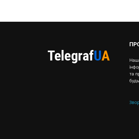
ПР
Наша
інф
та п
будь
Звор