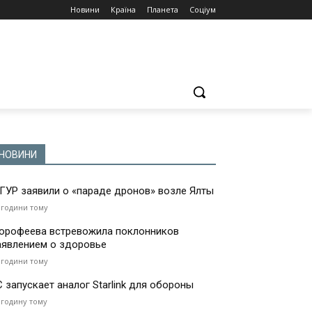
Новини
Країна
Планета
Соціум
НОВИНИ
 ГУР заявили о «параде дронов» возле Ялты
 години тому
орофеева встревожила поклонников
аявлением о здоровье
 години тому
С запускает аналог Starlink для обороны
 годину тому