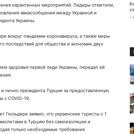
Р
ения карантинных мероприятий. Лидеры отметили,
с
бновления авиасообщения между Украиной и
2 
идента Украины.
ире вокруг пандемии коронавируса, а также меры
го последствий для общества и экономик двух
ем здоровья первой леди Украины, передал ей
ения.
 и лично президента Турции за предоставленную
ы с COVID-19.
т Гюльдере заявил, что украинские туристы с 1
самолетами в Турцию без самоизоляции и
людая только необходимые требования