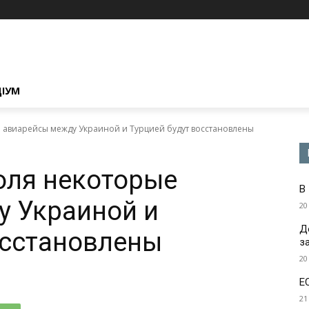
ЦІУМ
е авиарейсы между Украиной и Турцией будут восстановлены
июля некоторые
В
у Украиной и
20
Д
осстановлены
з
20
Е
21